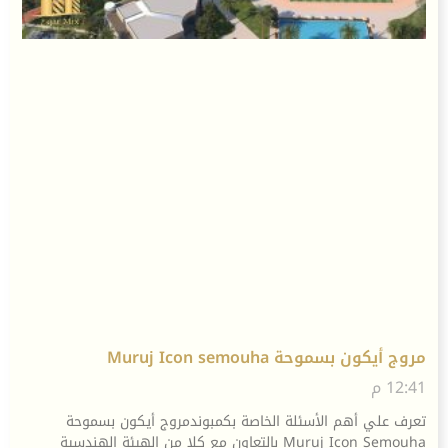
مروج أيكون بسموحة Muruj Icon semouha
12:41 م
تعرف علي أهم الأسئلة الخاصة بكمبوندمروج أيكون بسموحة
Muruj Icon Semouha بالتعاون مع كلا من الهيئة الهندسية