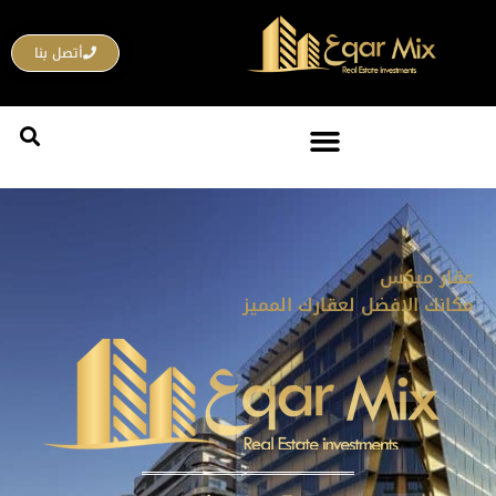
خطي
لى
أتصل بنا
لمحتوى
عقار ميكس
مكانك الافضل لعقارك المميز