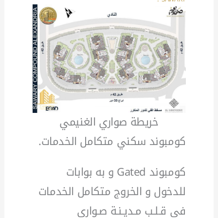
خريطة صواري الغنيمي
كومبوند سكني متكامل الخدمات.
كومبوند Gated و به بوابات
للدخول و الخروج متكامل الخدمات
فى قـلـب مـديـنـة صـوارى