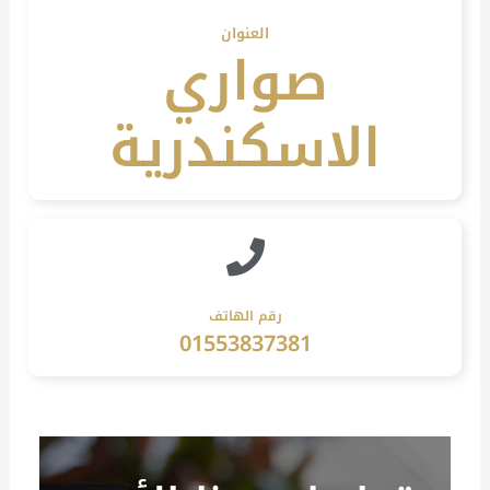
العنوان
صواري
الاسكندرية
رقم الهاتف
01553837381