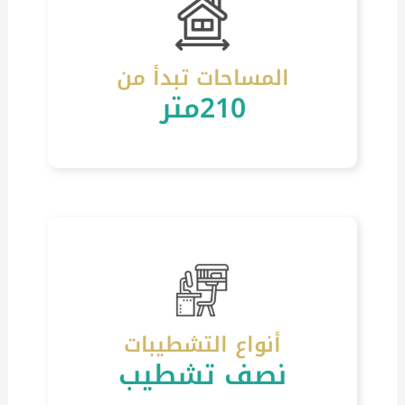
المساحات تبدأ من
210متر
أنواع التشطيبات
نصف تشطيب