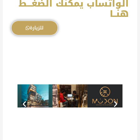
الواتساب يمكنك الضغـــط
هنــا
للزيارة