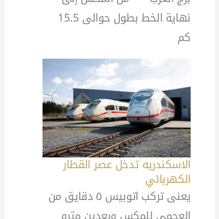
نهاية الخط بطول حوالى 15.5
كم
الاسكندريه تدخل عصر القطار
الكهربائي
يعنى تركب اتوبيس ٥ دقايق من
العجمى للمكس وبعدين مترو