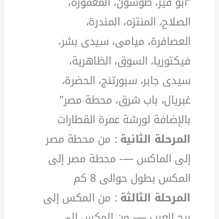
“أبو قير، طوسون، المعمورة،
الصلاح، المنتزه، المندرة،
العصافرة، ميامى، سيدى بشر،
فيكتوريا، السوق، الظاهرية،
سيدى جابر، سبورتنج، الحضرة،
غبريال، باب شرق، محطة مصر”
بالإضافة لورشة عمرة القطارات
المرحلة الثانية
: من محطة مصر
إلى الماكس —- محطة مصر إلى
المكس بطول حوالى 8 كم
المرحلة الثالثة
: من المكس إلى
برج العرب —- من المكس إلى