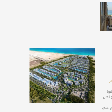
ر
شرة
افع تطل
ج على