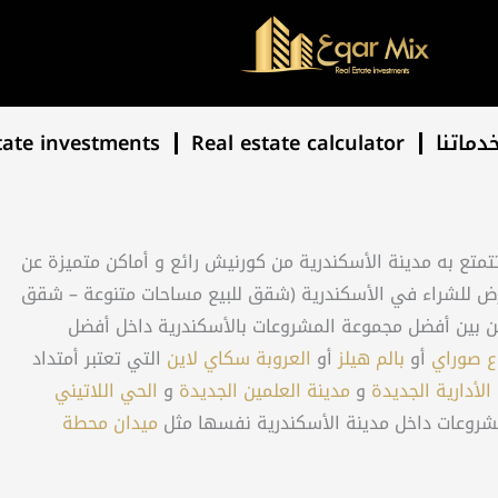
دماتنا
Real estate calculator
tate investments
تتمتع به مدينة الأسكندرية من كورنيش رائع و أماكن متميزة عن
ض للشراء في الأسكندرية (شقق للبيع مساحات متنوعة – شقق
ر من بين أفضل مجموعة المشروعات بالأسكندرية داخل أفضل
 صوراي
أو
بالم هيلز
أو
العروبة سكاي لاين
التي تعتبر أمتداد
الأدارية الجديدة
و
مدينة العلمين الجديدة
و
الحي اللاتيني
شروعات داخل مدينة الأسكندرية نفسها مثل
ميدان محطة