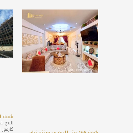
شقه لل
شقة 165 متر للبيع سبورتنج ترام