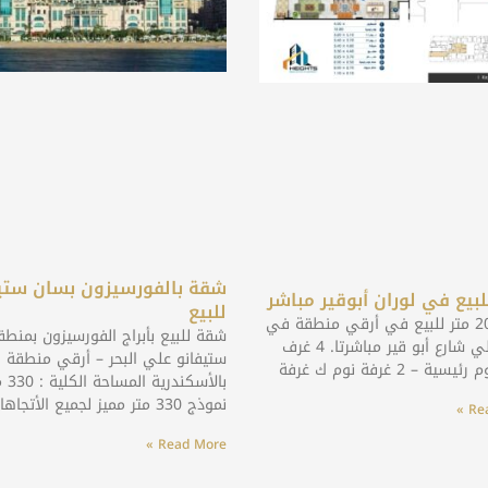
شقة بالفورسيزون بسان ستي
بيع في لوران أبوقير مباشر
للبيع
شقة 207 متر للبيع في أرقي منطقة في
شقة للبيع بأبراج الفورسيزون بمنط
لوران علي شارع أبو قير مباشرتا. 4 غرف
ستيفانو علي البحر – أرقي منطقة
ية – 2 غرفة نوم ك غرفة
بالأسكندرية
نموذج 330 متر مميز لجميع الأتجاهات عدد
Rea
Read More »