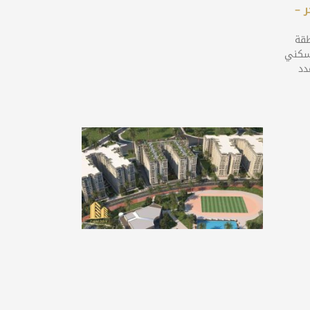
 –
طقة
 سكني
150 متر عدد