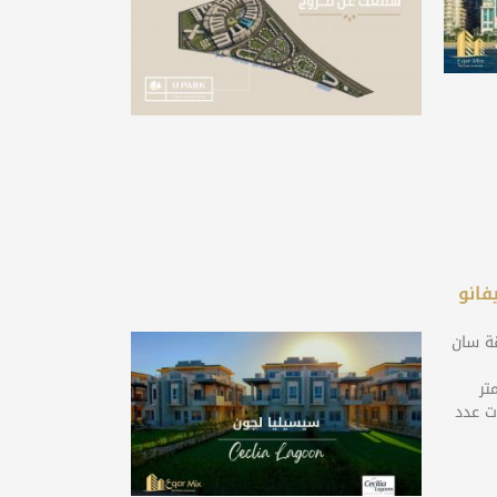
فانو
قة سان
 المساحة الكلية : 330 متر