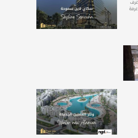
علي شارع أبو قير مباشرتا. 4 غرف