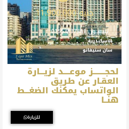
جنيه 11.900.000
تليفـــون 01553837381
الأسكندرية
سان ستيفانو
لحجــــــــز موعــــد لزيـــارة
العقـار عن طريق
الواتساب يمكنك الضغـــط
هنــا
للزيارة