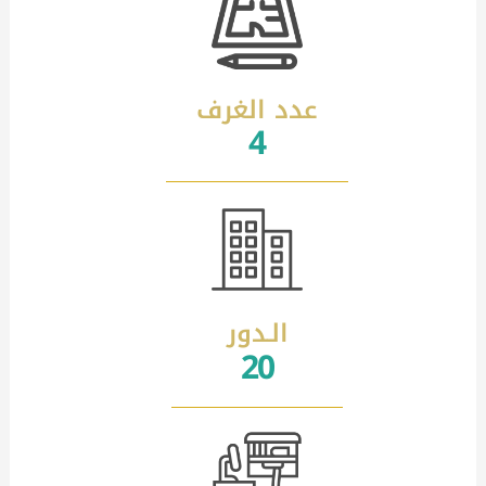
عدد الغرف
4
الـدور
20