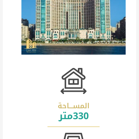
المســـاحة
330متر