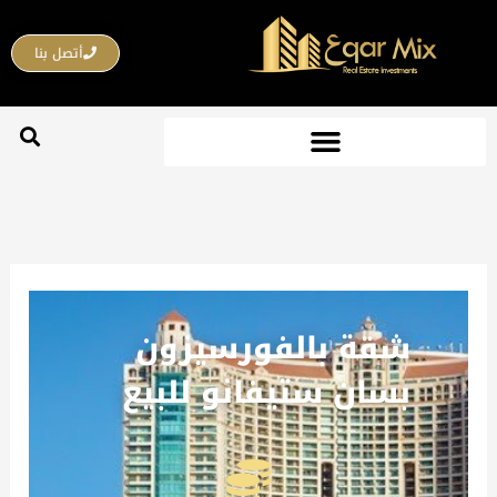
خطي
لى
أتصل بنا
لمحتوى
شقة بالفورسيزون
بسان ستيفانو للبيع