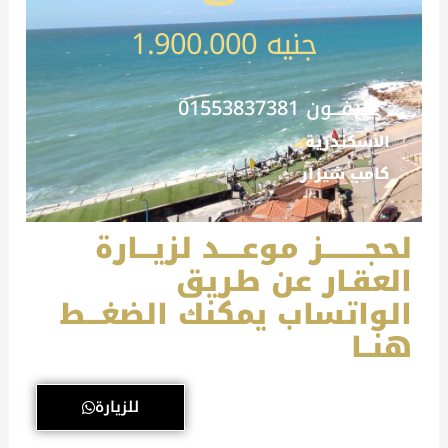
جنيه 1.900.000
تليفـــون 01553837381
الأسكندرية
كامب شيزار
لحجــــــــز موعــــد لزيـــارة
العقـار عن طريق
الواتساب يمكنك الضغـــط
هنــا
للزيارة