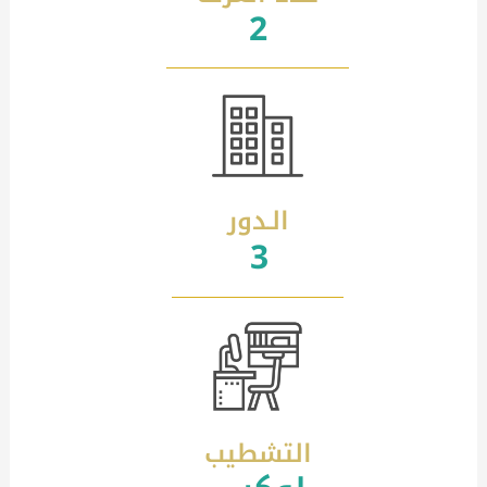
2
الـدور
3
التشطيب