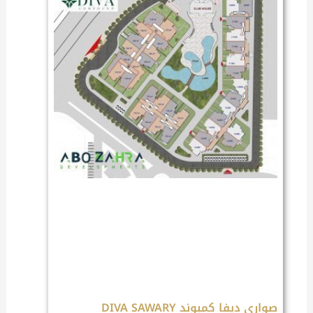
صواري ديفا كمبوند DIVA SAWARY