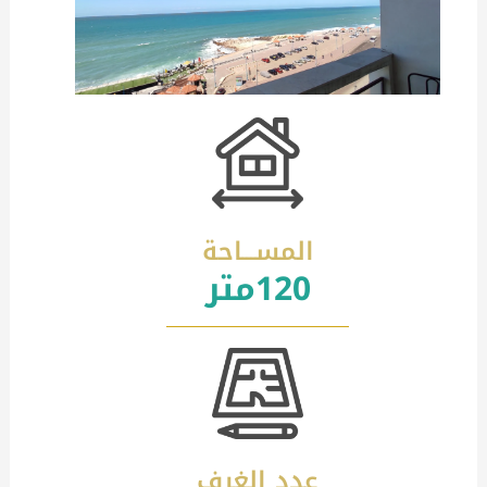
المســـاحة
120متر
عدد الغرف