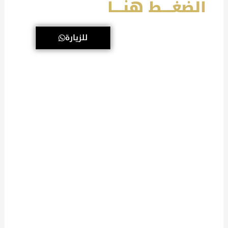
الضغــــط هنــــا
للزيارة