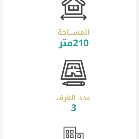
المســـاحة
210متر
عدد الغرف
3