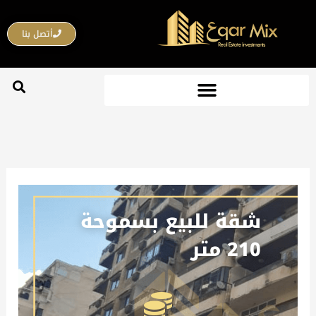
خطي
لى
أتصل بنا
لمحتوى
شقة للبيع بسموحة
210 متر