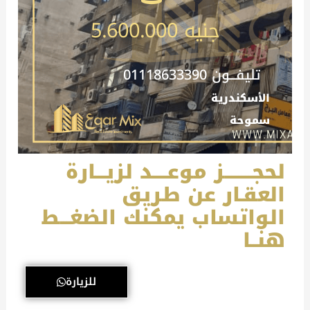
جنيه 5.600.000
تليفـــون 01118633390
الأسكندرية
سموحة
لحجــــــــز موعــــد لزيـــارة
العقـار عن طريق
الواتساب يمكنك الضغـــط
هنــا
للزيارة